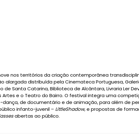
move nos territórios da criação contemporânea transdisciplin
alargada distribuída pela Cinemateca Portuguesa, Galeri
o de Santa Catarina, Biblioteca de Alcântara, Livraria Ler De
 Artes e o Teatro do Bairro. O festival integra uma competi
eo-dança, de documentário e de animação, para além de pe
blico infanto-juvenil – 
LittleShadow
, e propostas de form
lasses
 abertas ao público.