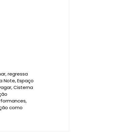
ar, regressa 
a Note, Espaço 
vagar, Cisterna 
ção 
rformances, 
ação como 