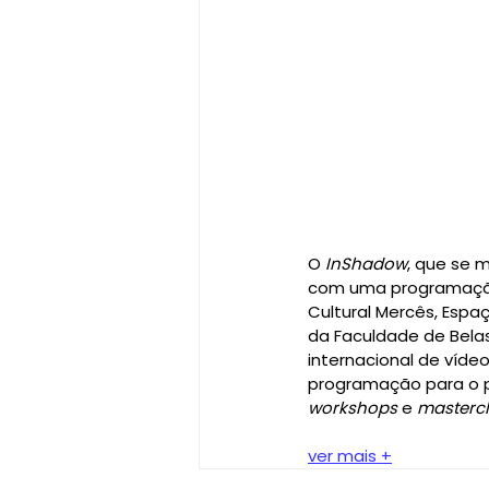
O 
InShadow
, que se 
com uma programação 
Cultural Mercês, Espaç
da Faculdade de Belas
internacional de víd
programação para o pú
workshops
 e 
masterc
ver mais +