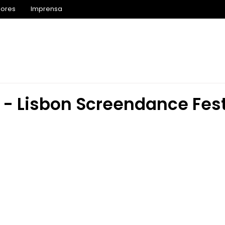
iores
Imprensa
Inscrições 2027
Agenda
Competição
Prog
- Lisbon Screendance Fest