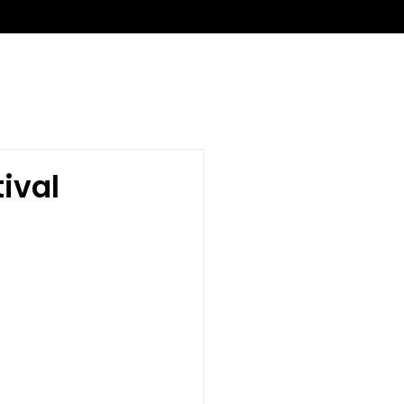
rama
Notícias
ival