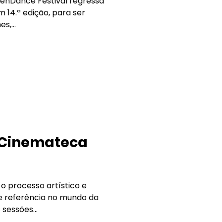
enDance Festival regressa
m 14.ª edição, para ser
s,...
 Cinemateca
o processo artístico e
de referência no mundo da
sessões...