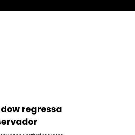
rama
Notícias
hadow regressa
servador