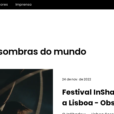
iores
Imprensa
Inscrições 2027
Agenda
Competição
Prog
 sombras do mundo
24 de nov. de 2022
Festival InS
a Lisboa - Ob