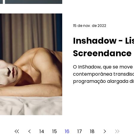
15 de nov. de 2022
Inshadow - L
Screendance F
O InShadow, que se move n
contemporânea transdisc
programação alargada dist
14
15
16
17
18