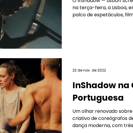
O InShadow — Lisbon Scre
na terça-feira, a Lisboa, e
palco de espetáculos, filme
23 de nov. de 2022
InShadow na
Portuguesa
Um olhar renovado sobre 
criativo de coreógrafos 
dança moderna, com três 