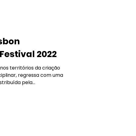
isbon
estival 2022
os territórios da criação
iplinar, regressa com uma
ribuída pela...