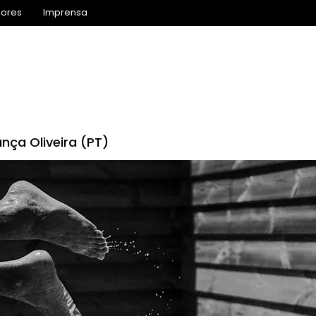
iores
Imprensa
Inscrições 2027
Agenda
Competição
Prog
nça Oliveira (PT)