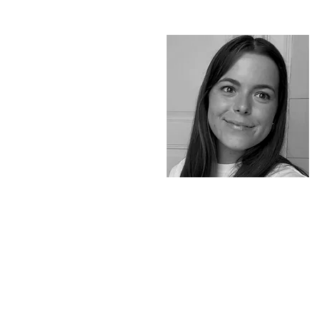
CONTACTOS
Vo'Arte
R. São D
omingos à Lapa, 8N.
1200-835, Lisboa - Portugal