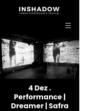
4 Dez .
Performance |
Dreamer | Safra