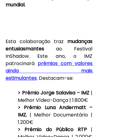
mundial.
Esta colaboração traz 
mudanças 
entusiasmantes 
ao Festival 
InShadow. Este ano, o IMZ 
patrocinará 
prémios com valores 
ainda mais 
estimulantes
. Destacam-se:
> Prémio Jorge Salavisa – IMZ
 | 
Melhor Vídeo-Dança | 1.800€
> Prémio Luna Andermatt – 
IMZ
, | Melhor Documentário | 
1.200€
> Prémio do Público RTP 
| 
Melhor Vídeo-Dança | 2.000€ 