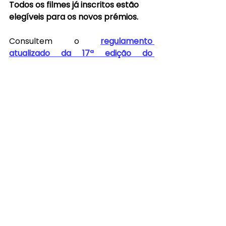
Todos os filmes já inscritos estão 
elegíveis para os novos prémios.
Consultem o
regulamento 
atualizado da 17ª edição do 
InShadow – Lisbon Screendance 
Festival
 para mais informações.