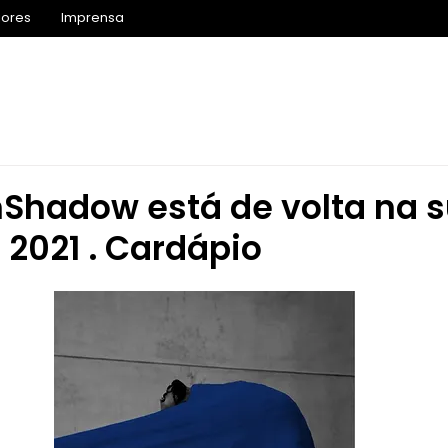
iores
Imprensa
Inscrições 2027
Agenda
Competição
Prog
InShadow está de volta na 
 2021 . Cardápio